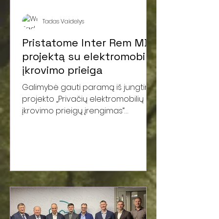
Tadas Vaidelys
Pristatome Inter Rem MB
projektą su elektromobilio
įkrovimo prieiga
Galimybė gauti paramą iš jungtinio
projekto „Privačių elektromobilių
įkrovimo prieigų įrengimas“
pateikus paraišką Lietuvos
energetikos agentūrai pagal
paskelbtą kvietimą „Juridinių
asmenų privačių elektromobilių
įkrovimo prieigų įrengimas
darbovietėse“ paskatino MB Inter
rem suplanuoti įsirengti
elektromobilio įkrovimo prieigas.
Jungtinio projekto projektas