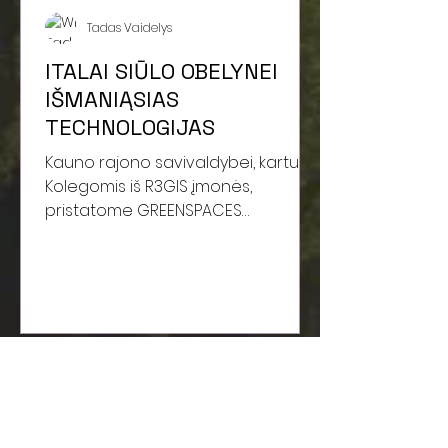
Tadas Vaidelys
ITALAI SIŪLO OBELYNEI
IŠMANIĄSIAS
TECHNOLOGIJAS
Kauno rajono savivaldybei, kartu su
Kolegomis iš R3GIS įmonės,
pristatome GREENSPACES
programinės įrangos galimybes,
panaudojant Obelynės...