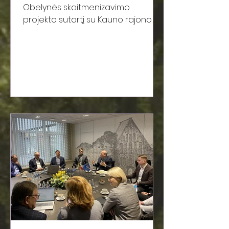
Obelynės skaitmenizavimo
projekto sutartį su Kauno rajono
muziejumi. Šio projekto metu
Obelynės parkas bus...