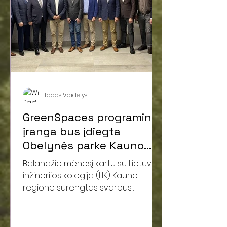
įgyvendinamas pagal ekonomikos
gaivinimo ir atsparumo didinimo
planą „Naujos kartos Lietuva“,
finansuojamą Europos Sąju
Tadas Vaidelys
GreenSpaces programinė
įranga bus įdiegta
Obelynės parke Kauno
rajone
Balandžio mėnesį kartu su Lietuvos
inžinerijos kolegija (LIK) Kauno
regione surengtas svarbus
renginys atvėrė kelią Lietuvos
įmonės...