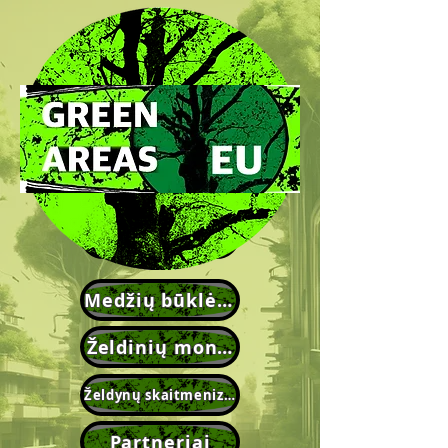
Naujienos
Medžių būklės vertinimas
Želdinių monitoringas
Želdynų skaitmenizacijos projektai
Partneriai