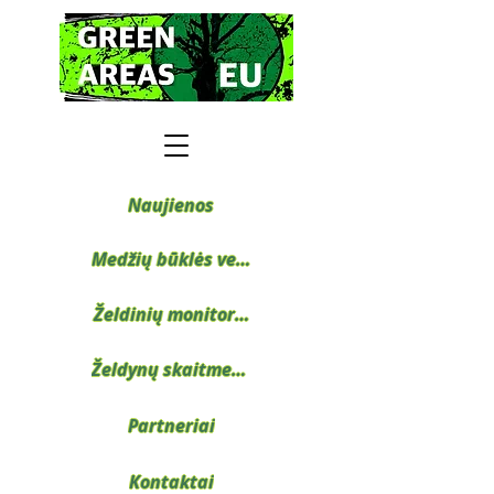
Naujienos
Medžių būklės vertinimas
Želdinių monitoringas
Želdynų skaitmenizacijos projektai
Partneriai
Kontaktai