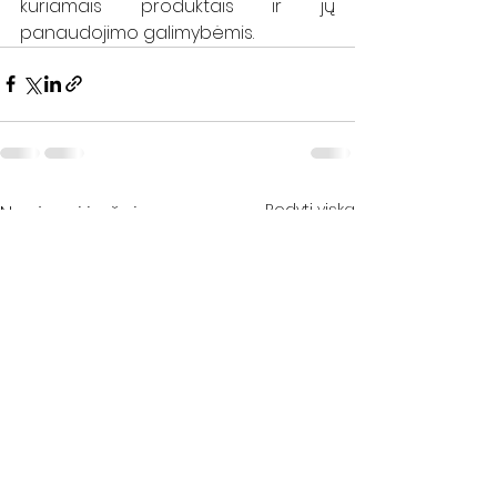
kuriamais produktais ir jų 
panaudojimo galimybėmis.
Rodyti viską
Naujausi įrašai