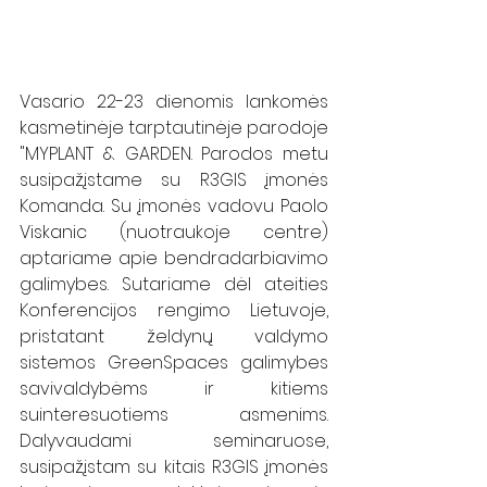
Vasario 22-23 dienomis lankomės 
kasmetinėje tarptautinėje parodoje 
"MYPLANT & GARDEN. Parodos metu 
susipažįstame su R3GIS įmonės 
Komanda. Su įmonės vadovu Paolo 
Viskanic (nuotraukoje centre) 
aptariame apie bendradarbiavimo 
galimybes. Sutariame dėl ateities 
Konferencijos rengimo Lietuvoje, 
pristatant želdynų valdymo 
sistemos GreenSpaces galimybes 
savivaldybėms ir kitiems 
suinteresuotiems asmenims. 
Dalyvaudami seminaruose, 
susipažįstam su kitais R3GIS įmonės 