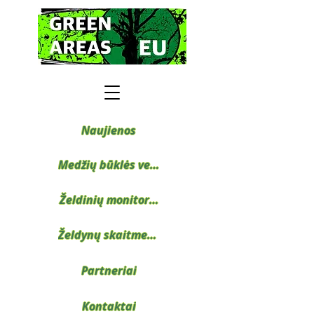
Naujienos
Medžių būklės vertinimas
Želdinių monitoringas
Želdynų skaitmenizacijos projektai
Partneriai
Kontaktai