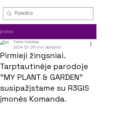
Įrašas
Tadas Vaidelys
2024-02-26
1 min. skaitymo
Pirmieji žingsniai.
Tarptautinėje parodoje
"MY PLANT & GARDEN"
susipažįstame su R3GIS
įmonės Komanda.